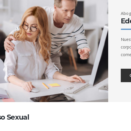
Abog
Ed
Nuest
corpo
comer
o Sexual