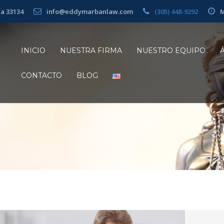
da 33134
info@eddymarbanlaw.com
(305) 448-9292
M
INICIO
NUESTRA FIRMA
NUESTRO EQUIPO
CONTACTO
BLOG