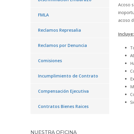
Acoso se
inoportu
FMLA
acoso d
Reclamos Represalia
Incluye:
Reclamos por Denuncia
T
A
Comisiones
Ha
C
Incumplimiento de Contrato
Ex
M
Compensación Ejecutiva
C
S
Contratos Bienes Raices
NUESTRA OFICINA